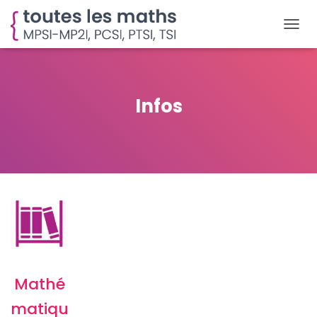
D
É
P
L
I
Infos
E
R
L
A
N
A
V
I
G
A
T
I
O
N
Mathé
matiqu