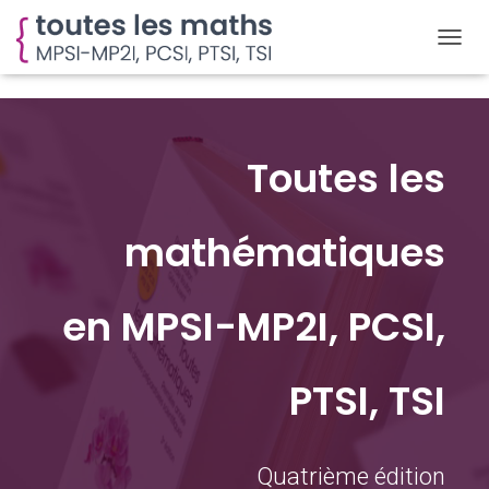
D
É
P
L
I
E
Toutes les
R
L
A
mathématiques
N
A
V
I
en MPSI-MP2I, PCSI,
G
A
T
PTSI, TSI
I
O
N
Quatrième édition